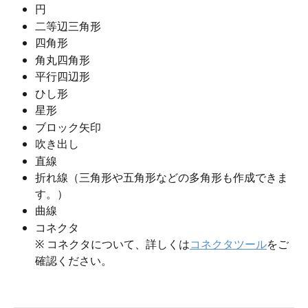
円
二等辺三角形
四角形
角丸四角形
平行四辺形
ひし形
星形
ブロック矢印
吹き出し
直線
折れ線（三角形や五角形などの多角形も作成できま
す。）
曲線
コネクタ
※ コネクタについて、詳しくは
コネクタツール
をご
確認ください。