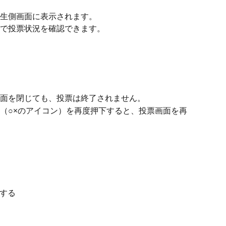
生側画面に表示されます。
で投票状況を確認できます。
面を閉じても、投票は終了されません。
（○×のアイコン）を再度押下すると、投票画面を再
する