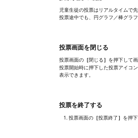
児童生徒の投票はリアルタイムで先
投票途中でも、円グラフ／棒グラフ
投票画面を閉じる
投票画面の
［
閉じる
］
を押下して画
投票開始時に押下した投票アイコン
表示できます。
投票を終了する
投票画面の
［
投票終了
］
を押下