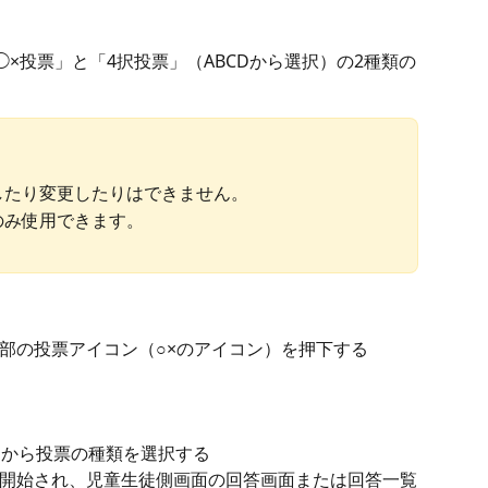
×投票」と「4択投票」（ABCDから選択）の2種類の
したり変更したりはできません。
のみ使用できます。
部の投票アイコン（○×のアイコン）を押下する
］から投票の種類を選択する 
開始され、児童生徒側画面の回答画面または回答一覧