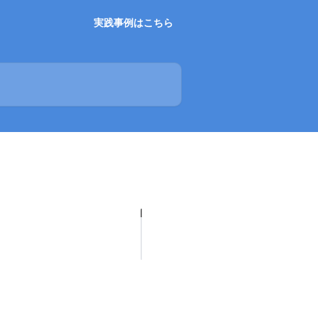
実践事例はこちら