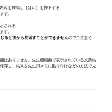
内容を確認し［はい］を押下する
ります。
示される
ます。
閉じると後から見返すことができません
のでご注意く
能はありません。先生側画面で表示されている投票結
保存し、結果を先生用メモに貼り付けなどの方法で児