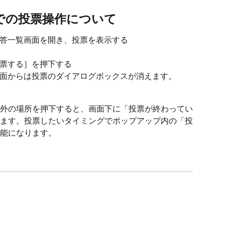
での投票操作について
答一覧画面を開き、投票を表示する
票する］を押下する
面からは投票のダイアログボックスが消えます。
外の場所を押下すると、画面下に「投票が終わってい
ます。投票したいタイミングでポップアップ内の「投
能になります。