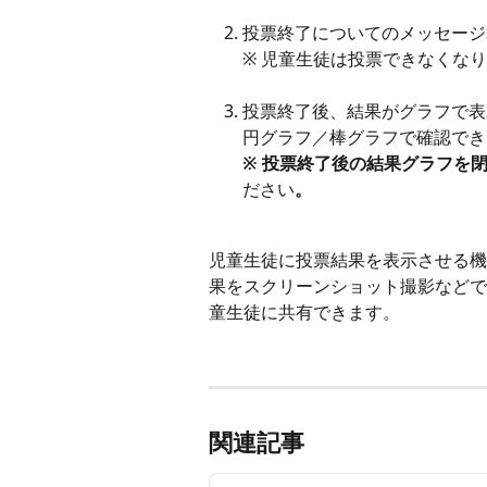
投票終了についてのメッセージ
※ 児童生徒は投票できなくな
投票終了後、結果がグラフで表
円グラフ／棒グラフで確認でき
※ 投票終了後の結果グラフを
ださい
。
児童生徒に投票結果を表示させる機
果をスクリーンショット撮影などで
童生徒に共有できます。
関連記事